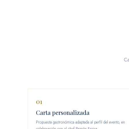
Ca
01
Carta personalizada
Propuesta gastronómica adaptada al perfil del evento, en
colaboración con el chef Ramón Freixa.