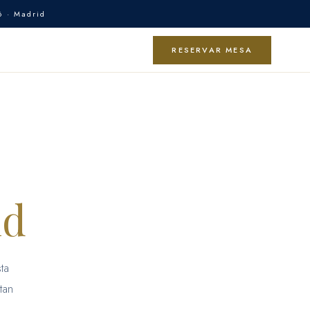
6 · Madrid
RESERVAR MESA
id
ta
tan