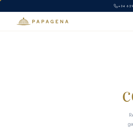
+34 62
c
R
ga