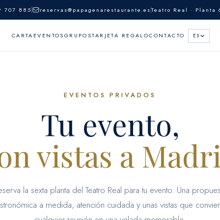
9 707 885
reservas@papagenarestaurante.es
Teatro Real · Planta 
CARTA
EVENTOS
GRUPOS
TARJETA REGALO
CONTACTO
ES
ESPAÑOL
ES
ENGLISH
EN
EVENTOS PRIVADOS
Tu evento,
on vistas a Madr
eserva la sexta planta del Teatro Real para tu evento. Una propues
stronómica a medida, atención cuidada y unas vistas que convier
cualquier reunión en una velada memorable.