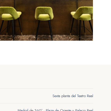
Formato cóctel · barra incluida
HASTA 180 PERSONAS
Sexta planta del Teatro Real
Madrid de 360º · Plaza de Oriente y Palacio Real