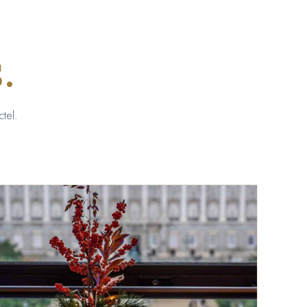
.
tel.