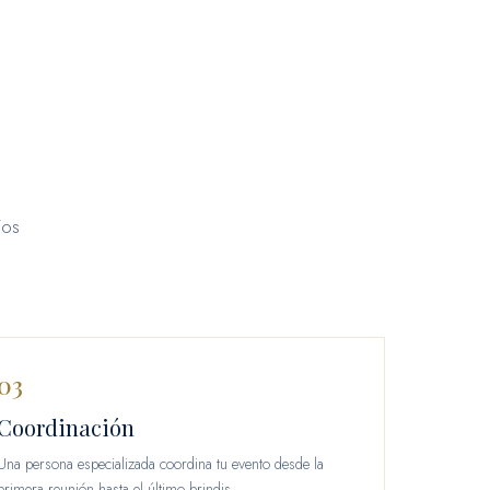
ios
03
Coordinación
Una persona especializada coordina tu evento desde la
primera reunión hasta el último brindis.